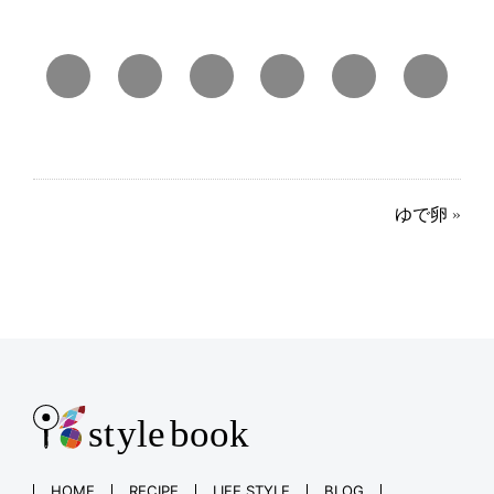
ゆで卵
»
HOME
RECIPE
LIFE STYLE
BLOG